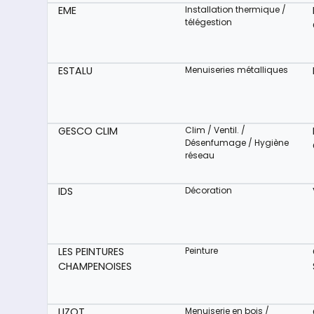
EME
Installation thermique /
télégestion
ESTALU
Menuiseries métalliques
GESCO CLIM
Clim / Ventil. /
Désenfumage / Hygiène
réseau
IDS
Décoration
LES PEINTURES
Peinture
CHAMPENOISES
LIZOT
Menuiserie en bois /