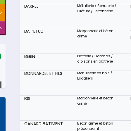
BARREL
Métallerie / Serrurerie /
Clôture / Ferronnerie
BAT’ETUD
Maçonnerie et béton
armé
BERIN
Plâtrerie / Plafonds /
cloisons en plâtrerie
BONNARDEL ET FILS
Menuiserie en bois /
Escaliers
BSI
Maçonnerie et béton
armé
CANARD BATIMENT
Béton armé et béton
précontraint