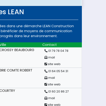
es LEAN
gagées dans une démarche LEAN Construction
si bénéficier de moyens de communication
progrès dans leur environnement.
Ville
Contact
CROISSY BEAUBOURG
01 79 78 04 78
mail
site web
BRIE COMTE ROBERT
01 64 05 54 31
mail
site web
COURTRY
01 60 20 86 27
mail
site web