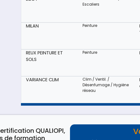
Escaliers
MILAN
Peinture
REUX PEINTURE ET
Peinture
SOLS
VARIANCE CLIM
Clim / Ventil. /
Désenfumage / Hygiène
réseau
V
ertification QUALIOPI,
s de formation