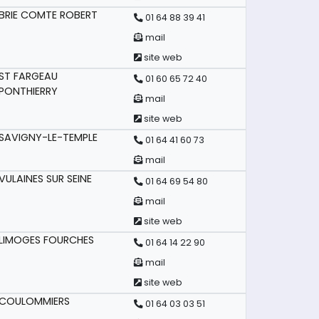
BRIE COMTE ROBERT
01 64 88 39 41
mail
site web
ST FARGEAU
01 60 65 72 40
PONTHIERRY
mail
site web
SAVIGNY-LE-TEMPLE
01 64 41 60 73
mail
VULAINES SUR SEINE
01 64 69 54 80
mail
site web
LIMOGES FOURCHES
01 64 14 22 90
mail
site web
COULOMMIERS
01 64 03 03 51