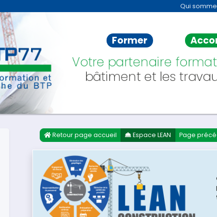
Qui somme
Former
Acco
Votre partenaire format
bâtiment et les travau
Retour page accueil
Espace LEAN
Page précé