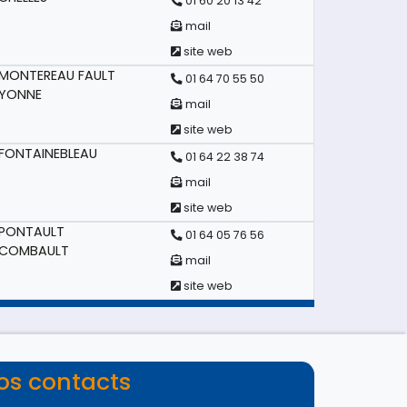
01 60 20 13 42
mail
site web
MONTEREAU FAULT
01 64 70 55 50
YONNE
mail
site web
FONTAINEBLEAU
01 64 22 38 74
mail
site web
PONTAULT
01 64 05 76 56
COMBAULT
mail
site web
os contacts