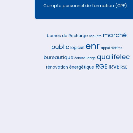
Compte personnel de formation (CPF)
marché
bornes de Recharge
sécurité
enr
public
logiciel
appel d'offres
qualifelec
bureautique
échafaudage
RGE
IRVE
rénovation énergétique
RSE