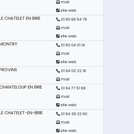
mail
site web
LE CHATELET EN BRIE
01 60 66 54 78
mail
site web
MONTRY
01 60 04 01 14
mail
site web
PROVINS
01 64 00 22 16
mail
CHANTELOUP EN BRIE
01 64 77 51 68
mail
site web
LE CHATELET-EN-BRIE
01 64 39 32 60
mail
site web