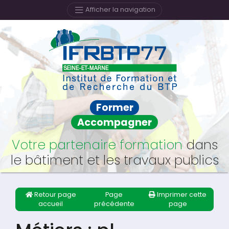
Afficher la navigation
Former
Accompagner
Votre partenaire formation
dans
le bâtiment et les travaux publics
Retour page
Page
Imprimer cette
accueil
précédente
page