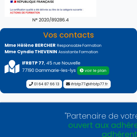
N° 2020/89286.4
Vos contacts
Mme Hélène BERCHER
Responsable Formation
Mme Cyndia THEVENIN
Assistante Formation
IFRBTP 77
, 45 rue Nouvelle
77190 Dammarie-les-lys
voir le plan
01 64 87 66 13
ifrbtp77@ifrbtp77.fr
"Partenaire de votre
ouvert aux adhéren
adhérents