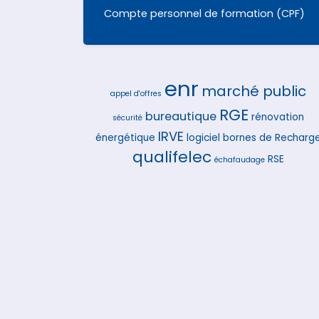
Compte personnel de formation (CPF)
enr
marché public
appel d'offres
RGE
bureautique
rénovation
sécurité
IRVE
énergétique
logiciel
bornes de Recharg
qualifelec
RSE
échafaudage