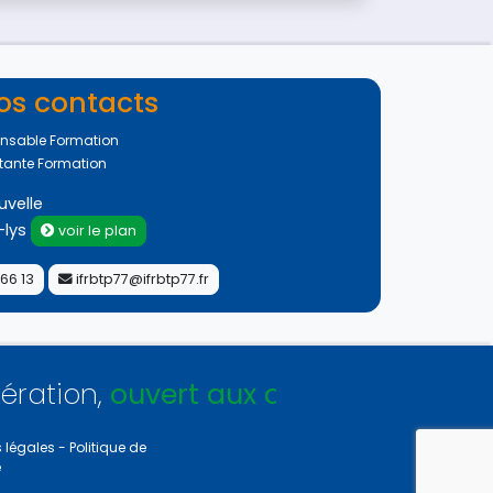
os contacts
nsable Formation
tante Formation
uvelle
-lys
voir le plan
 66 13
ifrbtp77@ifrbtp77.fr
ert aux adhérents et non-adhérents
 légales
-
Politique de
e