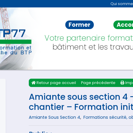
Qui somme
Former
Acco
Votre partenaire format
bâtiment et les travau
Retour page accueil
Page précédente
Imp
Amiante sous section 4 
chantier – Formation init
Amiante Sous Section 4
,
Formations sécurité, 