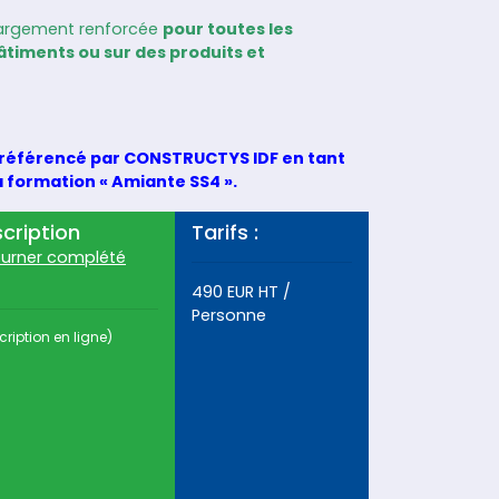
largement renforcée
pour toutes les
âtiments ou sur des produits et
e référencé par CONSTRUCTYS IDF en tant
a formation « Amiante SS4 ».
scription
Tarifs :
ourner complété
490 EUR HT /
Personne
cription en ligne)