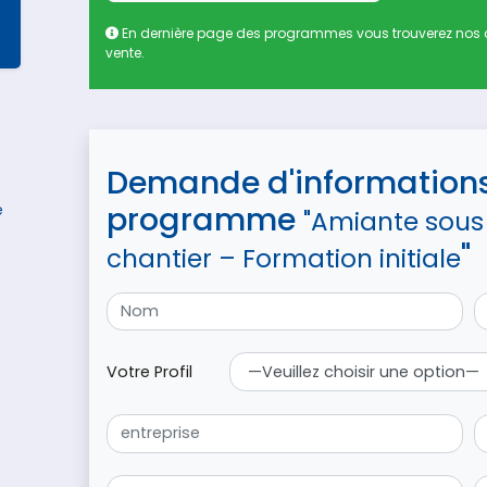
En dernière page des programmes vous trouverez nos 
vente.
Demande d'information
programme
e
"Amiante sous
"
chantier – Formation initiale
Votre Profil