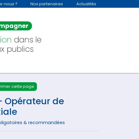
s-nous ?
Nos partenaires
Actualités
mpagner
ion
dans le
x publics
rimer cette page
– Opérateur de
iale
obligatoires & recommandées