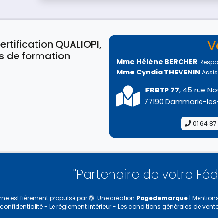
V
ertification QUALIOPI,
s de formation
Mme Hélène BERCHER
Respo
Mme Cyndia THEVENIN
Assis
IFRBTP 77
, 45 rue No
77190 Dammarie-les
01 64 87
"Partenaire de votre Fédération,
ouv
rne
est fièrement propulsé par
. Une création
Pagedemarque
|
Mentions
confidentialité
-
Le règlement intérieur
-
Les conditions générales de vent