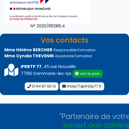
N° 2020/89286.4
Vos contacts
Mme Hélène BERCHER
Responsable Formation
Mme Cyndia THEVENIN
Assistante Formation
IFRBTP 77
, 45 rue Nouvelle
77190 Dammarie-les-lys
voir le plan
01 64 87 66 13
ifrbtp77@ifrbtp77.fr
"Partenaire de votre 
ouvert aux adhéren