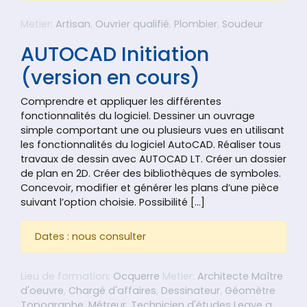
Metier:
Artisan
,
Ouvrier qualifié
,
Plombier
,
Soudeur
AUTOCAD Initiation
(version en cours)
Comprendre et appliquer les différentes
fonctionnalités du logiciel. Dessiner un ouvrage
simple comportant une ou plusieurs vues en utilisant
les fonctionnalités du logiciel AutoCAD. Réaliser tous
travaux de dessin avec AUTOCAD LT. Créer un dossier
de plan en 2D. Créer des bibliothèques de symboles.
Concevoir, modifier et générer les plans d’une pièce
suivant l’option choisie. Possibilité […]
Dates : nous consulter
Lieu de formation:
Ocquerre
Metier:
Architecte Maître
d'oeuvre
,
Chargé d'affaires
,
Dessinateur
,
Géomètre
Topographe
,
Métreur
,
Technicien d'études
Leave a