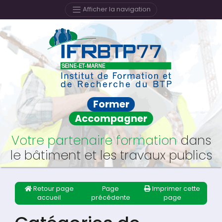
Afficher la navigation
Former
Accompagner
Votre partenaire formation
dans
le bâtiment et les travaux publics
Retour page
Page
Imprimer cette
accueil
précédente
page