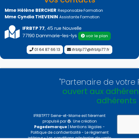
Mme Hélène BERCHER
Responsable Formation
Mme Cyndia THEVENIN
Assistante Formation
IFRBTP 77
, 45 rue Nouvelle
77190 Dammarie-les-lys
voir le plan
01 64 87 66 13
ifrbtp77@ifrbtp77.fr
"Partenaire de votre Fédé
ouvert aux adhérents e
adhérents !
"
IFRBTP77 Seine-et-Marne
est fièrement
propulsé par
. Une création
Pagedemarque
|
Mentions légales
-
Politique de confidentialité
-
Le règlement
intérieur
-
Les conditions générales de vente