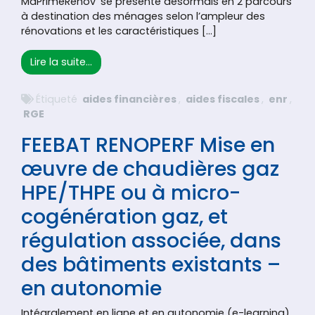
MaPrimeRenov’ se présente désormais en 2 parcours
à destination des ménages selon l’ampleur des
rénovations et les caractéristiques […]
from Aides à la rénovation énergétique : n
Lire la suite…
Étiqueté
aides financières
,
aides fiscales
,
enr
,
RGE
FEEBAT RENOPERF Mise en
œuvre de chaudières gaz
HPE/THPE ou à micro-
cogénération gaz, et
régulation associée, dans
des bâtiments existants –
en autonomie
Intégralement en ligne et en autonomie (e-learning),