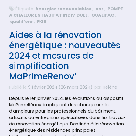
Étiqueté
énergies renouvelables
,
enr
,
POMPE
A CHALEUR EN HABITAT INDIVIDUEL
,
QUALIPAC
,
qualit'enr
,
RGE
Aides à la rénovation
énergétique : nouveautés
2024 et mesures de
simplification
MaPrimeRenov’
Publié le
9 février 2024
(26 mars 2024)
par
Hélène
Depuis le 1er janvier 2024, les évolutions du dispositif
MaPrimeRénov’ impliquent des changements
d’ampleurs pour les professionnels du bâtiment,
artisans ou entreprises spécialisées dans les travaux
de rénovation énergétique. Destinée à la rénovation
énergétique des résidences principales,