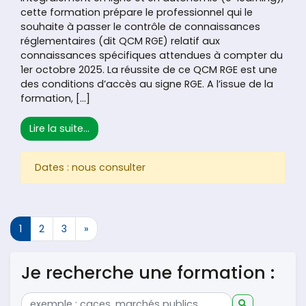
cette formation prépare le professionnel qui le
souhaite à passer le contrôle de connaissances
réglementaires (dit QCM RGE) relatif aux
connaissances spécifiques attendues à compter du
1er octobre 2025. La réussite de ce QCM RGE est une
des conditions d’accès au signe RGE. A l’issue de la
formation, […]
from FEEBAT RENOPERF Mise en œuvre de cha
Lire la suite…
Dates : nous consulter
Navigation dans les articles
1
2
3
»
Je recherche une formation :