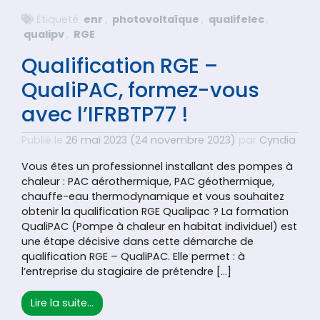
Étiqueté
enr
,
photovoltaïque
,
qualifelec
,
qualipv
,
RGE
Qualification RGE –
QualiPAC, formez-vous
avec l’IFRBTP77 !
Publié le
26 mai 2023
(24 novembre 2023)
par
Cyndia
Vous êtes un professionnel installant des pompes à
chaleur : PAC aérothermique, PAC géothermique,
chauffe-eau thermodynamique et vous souhaitez
obtenir la qualification RGE Qualipac ? La formation
QualiPAC (Pompe à chaleur en habitat individuel) est
une étape décisive dans cette démarche de
qualification RGE – QualiPAC. Elle permet : à
l’entreprise du stagiaire de prétendre […]
from Qualification RGE – QualiPAC, formez-v
Lire la suite…