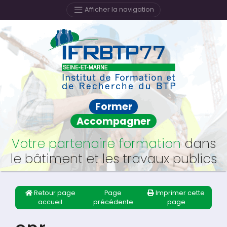
Afficher la navigation
Former
Accompagner
Votre partenaire formation
dans
le bâtiment et les travaux publics
Retour page
Page
Imprimer cette
accueil
précédente
page