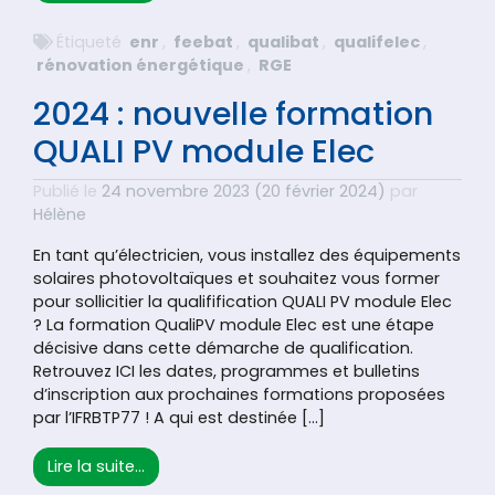
Étiqueté
enr
,
feebat
,
qualibat
,
qualifelec
,
rénovation énergétique
,
RGE
2024 : nouvelle formation
QUALI PV module Elec
Publié le
24 novembre 2023
(20 février 2024)
par
Hélène
En tant qu’électricien, vous installez des équipements
solaires photovoltaïques et souhaitez vous former
pour sollicitier la qualifification QUALI PV module Elec
? La formation QualiPV module Elec est une étape
décisive dans cette démarche de qualification.
Retrouvez ICI les dates, programmes et bulletins
d’inscription aux prochaines formations proposées
par l’IFRBTP77 ! A qui est destinée […]
from 2024 : nouvelle formation QUALI PV mo
Lire la suite…