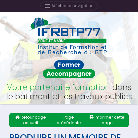
Afficher la navigation
Former
Accompagner
Votre partenaire formation
dans
le bâtiment et les travaux publics
Retour page
Page
Imprimer cette
accueil
précédente
page
PRODUIRE UN MEMOIRE DE