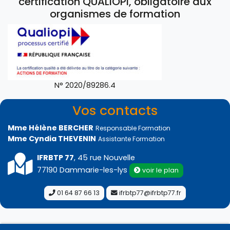
certification QUALIOPI, obligatoire aux
organismes de formation
N° 2020/89286.4
Vos contacts
Mme Hélène BERCHER
Responsable Formation
Mme Cyndia THEVENIN
Assistante Formation
IFRBTP 77
, 45 rue Nouvelle
77190 Dammarie-les-lys
voir le plan
01 64 87 66 13
ifrbtp77@ifrbtp77.fr