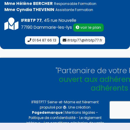
Mme Hélène BERCHER
Responsable Formation
Mme Cyndia THEVENIN
Assistante Formation
IFRBTP 77
, 45 rue Nouvelle
77190 Dammarie-les-lys
voir le plan
01 64 87 66 13
ifrbtp77@ifrbtp77.fr
"Partenaire de votre Fédé
ouvert aux adhérents e
adhérents !
"
IFRBTP77 Seine-et-Marne
est fièrement
propulsé par
. Une création
Pagedemarque
|
Mentions légales
-
Politique de confidentialité
-
Le règlement
intérieur
-
Les conditions générales de vente