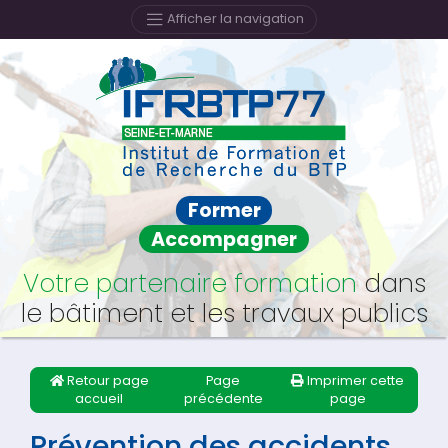
Afficher la navigation
Former
Accompagner
Votre partenaire formation
dans
le bâtiment et les travaux publics
Retour page
Page
Imprimer cette
accueil
précédente
page
Prévention des accidents