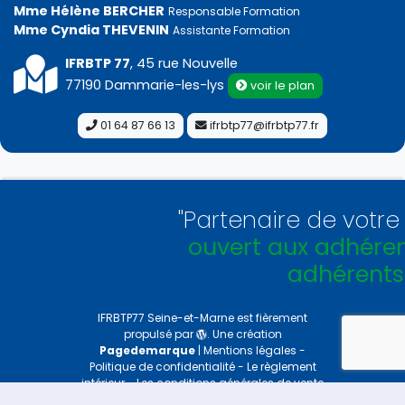
Mme Hélène BERCHER
Responsable Formation
Mme Cyndia THEVENIN
Assistante Formation
IFRBTP 77
, 45 rue Nouvelle
77190 Dammarie-les-lys
voir le plan
01 64 87 66 13
ifrbtp77@ifrbtp77.fr
"Partenaire de votre Féd
ouvert aux adhérents e
adhérents !
"
IFRBTP77 Seine-et-Marne
est fièrement
propulsé par
. Une création
Pagedemarque
|
Mentions légales
-
Politique de confidentialité
-
Le règlement
intérieur
-
Les conditions générales de vente