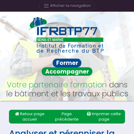
Afficher la navigation
Former
Accompagner
Votre partenaire formation
dans
le bâtiment et les travaux publics
Retour page
Page
Imprimer cette
accueil
précédente
page
Analyser et pérenniser la