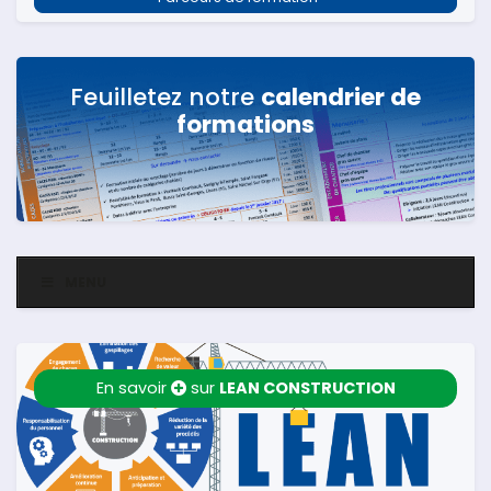
Feuilletez notre
calendrier de
formations
MENU
En savoir
sur
LEAN CONSTRUCTION