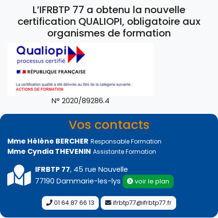
L’IFRBTP 77 a obtenu la nouvelle
certification QUALIOPI, obligatoire aux
organismes de formation
N° 2020/89286.4
Vos contacts
Mme Hélène BERCHER
Responsable Formation
Mme Cyndia THEVENIN
Assistante Formation
IFRBTP 77
, 45 rue Nouvelle
77190 Dammarie-les-lys
voir le plan
01 64 87 66 13
ifrbtp77@ifrbtp77.fr