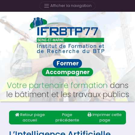
Afficher la navigation
Former
Accompagner
Votre partenaire formation
dans
le bâtiment et les travaux publics
Retour page
Page
Imprimer cette
accueil
précédente
page
L’Intelligence Artificielle