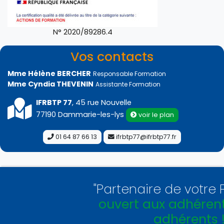
N° 2020/89286.4
Vos contacts
Mme Hélène BERCHER
Responsable Formation
Mme Cyndia THEVENIN
Assistante Formation
IFRBTP 77
, 45 rue Nouvelle
77190 Dammarie-les-lys
voir le plan
01 64 87 66 13
ifrbtp77@ifrbtp77.fr
"Partenaire de votre Fédé
ouvert aux adhérents et
adhérents !
"