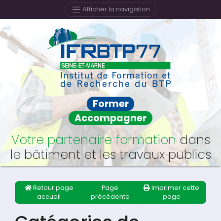
Afficher la navigation
Former
Accompagner
Votre partenaire formation
dans
le bâtiment et les travaux publics
Retour page
Page
Imprimer cette
accueil
précédente
page