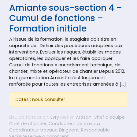
Amiante sous-section 4 –
Cumul de fonctions –
Formation initiale
A l’issue de la formation, le stagiaire doit être en
capacité de : Définir des procédures adaptées aux
interventions. Evaluer les risques, établir les modes
opératoires, les appliquer et les faire appliquer.
Cumul de fonctions = encadrement technique, de
chantier, mixte et opérateur de chantier Depuis 2012,
la réglementation Amiante s’est largement
renforcée pour toutes les entreprises amenées à […]
Dates : nous consulter
Lieu de formation:
Evry
Metier:
Artisan
,
Chef d'équipe
,
Chef de chantier
,
Conducteur de travaux
,
Coordinateur travaux
,
Dirigeant
,
Responsable
on Amiante sous-section 4 – C
Sécurité
Leave a comment