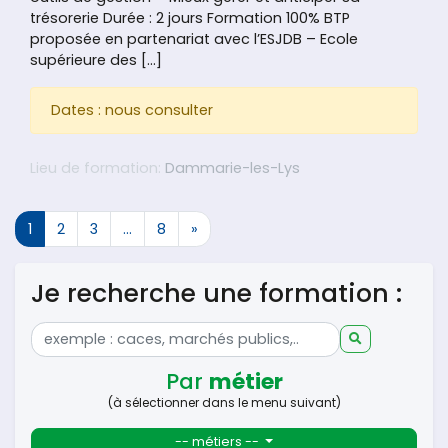
trésorerie Durée : 2 jours Formation 100% BTP
proposée en partenariat avec l’ESJDB – Ecole
supérieure des […]
Dates : nous consulter
Lieu de formation:
Dammarie-les-Lys
Navigation dans les articles
1
2
3
…
8
»
Je recherche une formation :
Par
métier
(à sélectionner dans le menu suivant)
-- métiers --