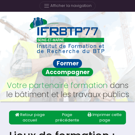
Afficher la navigation
Former
Accompagner
Votre partenaire formation
dans
le bâtiment et les travaux publics
Retour page
Page
Imprimer cette
accueil
précédente
page