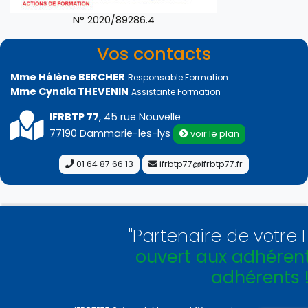
N° 2020/89286.4
Vos contacts
Mme Hélène BERCHER
Responsable Formation
Mme Cyndia THEVENIN
Assistante Formation
IFRBTP 77
, 45 rue Nouvelle
77190 Dammarie-les-lys
voir le plan
01 64 87 66 13
ifrbtp77@ifrbtp77.fr
"Partenaire de votre Fédé
ouvert aux adhérents e
adhérents !
"