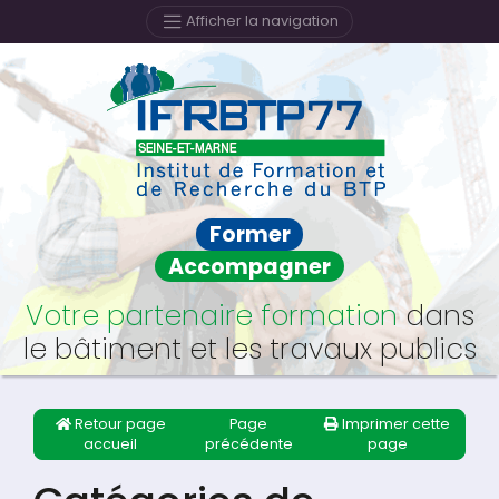
Afficher la navigation
Former
Accompagner
Votre partenaire formation
dans
le bâtiment et les travaux publics
Retour page
Page
Imprimer cette
accueil
précédente
page