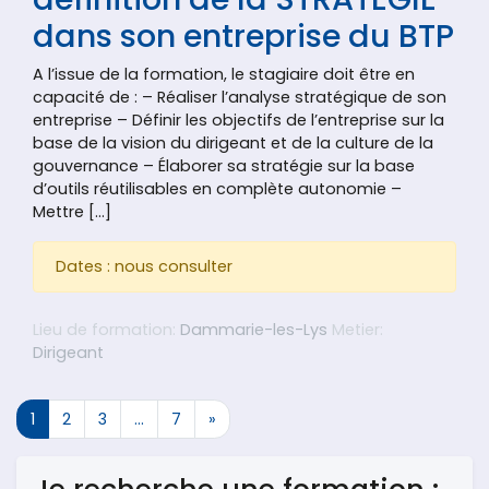
dans son entreprise du BTP
A l’issue de la formation, le stagiaire doit être en
capacité de : – Réaliser l’analyse stratégique de son
entreprise – Définir les objectifs de l’entreprise sur la
base de la vision du dirigeant et de la culture de la
gouvernance – Élaborer sa stratégie sur la base
d’outils réutilisables en complète autonomie –
Mettre […]
Dates : nous consulter
Lieu de formation:
Dammarie-les-Lys
Metier:
Dirigeant
Navigation dans les articles
1
2
3
…
7
»