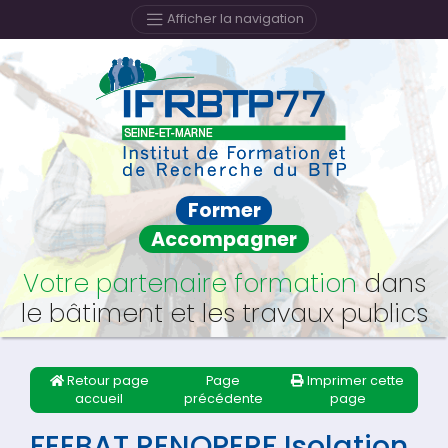
Afficher la navigation
Former
Accompagner
Votre partenaire formation
dans
le bâtiment et les travaux publics
Retour page
Page
Imprimer cette
accueil
précédente
page
FEEBAT RENOPERF Isolation