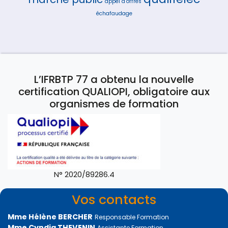
appel d'offres
échafaudage
L’IFRBTP 77 a obtenu la nouvelle
certification QUALIOPI, obligatoire aux
organismes de formation
N° 2020/89286.4
Vos contacts
Mme Hélène BERCHER
Responsable Formation
Mme Cyndia THEVENIN
Assistante Formation