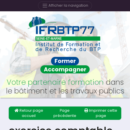
Afficher la navigation
Former
Accompagner
Votre partenaire formation
dans
le bâtiment et les travaux publics
Retour page
Page
Imprimer cette
accueil
précédente
page