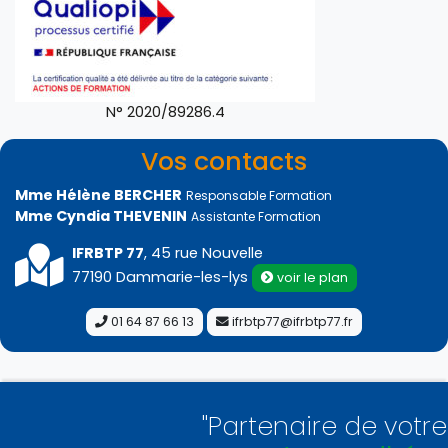
N° 2020/89286.4
Vos contacts
Mme Hélène BERCHER
Responsable Formation
Mme Cyndia THEVENIN
Assistante Formation
IFRBTP 77
, 45 rue Nouvelle
77190 Dammarie-les-lys
voir le plan
01 64 87 66 13
ifrbtp77@ifrbtp77.fr
"Partenaire de votre 