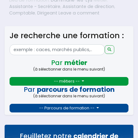
Lieu de formation:
Dammarie-les-Lys
Metier:
Assistante - Secrétaire
,
Assistante de direction
,
on Comprendre le
Comptable
,
Dirigeant
Leave a comment
Je recherche une formation :
Par
métier
(à sélectionner dans le menu suivant)
-- métiers --
Par
parcours de formation
(à sélectionner dans le menu suivant)
-- Parcours de formation --
Feuilletez notre
calendrier de