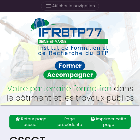
Afficher la navigation
Former
Accompagner
Votre partenaire formation
dans
le bâtiment et les travaux publics
Retour page
Page
Imprimer cette
accueil
précédente
page