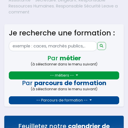
Assistante - Secrétaire
,
Dirigeant
,
Responsable
Ressources Humaines
,
Responsable Sécurité
Leave a
on CSE – CSSCT -Formation initiale
comment
Je recherche une formation :
Par
métier
(à sélectionner dans le menu suivant)
-- métiers --
Par
parcours de formation
(à sélectionner dans le menu suivant)
-- Parcours de formation --
Feuilletez notre
calendrier de