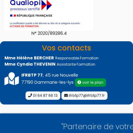
N° 2020/89286.4
Vos contacts
Mme Hélène BERCHER
Responsable Formation
Mme Cyndia THEVENIN
Assistante Formation
IFRBTP 77
, 45 rue Nouvelle
77190 Dammarie-les-lys
voir le plan
01 64 87 66 13
ifrbtp77@ifrbtp77.fr
"Partenaire de votre