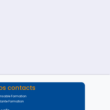
os contacts
nsable Formation
tante Formation