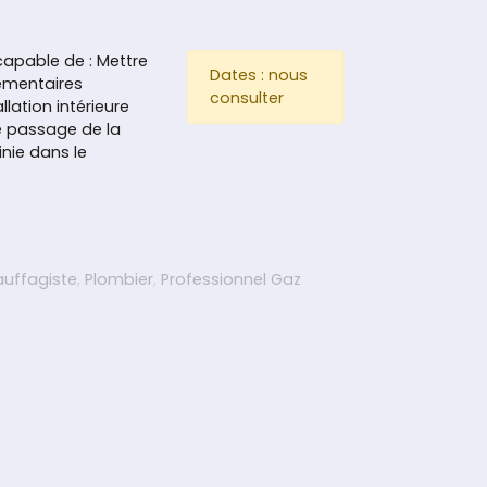
 capable de : Mettre
Dates : nous
lementaires
consulter
lation intérieure
le passage de la
inie dans le
ion à la validation des connaissances gaz Installation – Main
uffagiste
,
Plombier
,
Professionnel Gaz
ation à la validation des connaissances gaz Installation – Ma