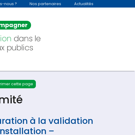
s-nous ?
Nos partenaires
Actualités
mpagner
ion
dans le
x publics
rimer cette page
rmité
aration à la validation
nstallation –