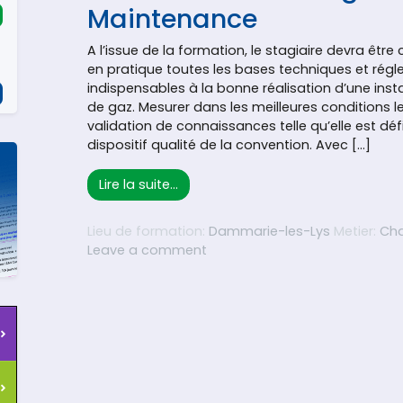
Maintenance
A l’issue de la formation, le stagiaire devra être
en pratique toutes les bases techniques et rég
indispensables à la bonne réalisation d’une instal
de gaz. Mesurer dans les meilleures conditions 
validation de connaissances telle qu’elle est déf
dispositif qualité de la convention. Avec […]
from Professionnel Gaz : Préparat
Lire la suite…
Lieu de formation:
Dammarie-les-Lys
Metier:
Cha
on Professionnel Gaz : Prépar
Leave a comment