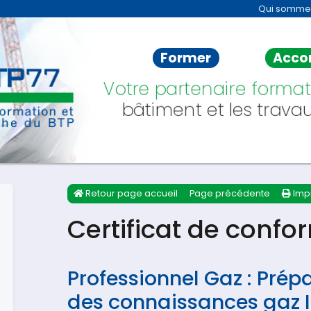
Qui somme
Former
Acco
Votre partenaire format
bâtiment et les travau
Retour page accueil
Page précédente
Imp
Certificat de confo
Professionnel Gaz : Prép
des connaissances gaz I