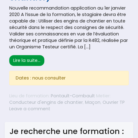
Nouvelle recommandation application au 1er janvier
2020 A l’issue de la formation, le stagiaire devra être
capable de : Utiliser des engins de chantier en toute
sécurité dans le respect des consignes de sécurité.
Valider ses connaissances en vue de l’évaluation
théorique et pratique définie par la R482, réalisée par
un Organisme Testeur certifié. La […]
from Prévention des accidents et préparat
Lire la suite…
Dates : nous consulter
Lieu de formation:
Pontault-Combault
Metier:
Conducteur d'engins de chantier
,
Maçon
,
Ouvrier TP
on Prévention des accidents et prépar
Leave a comment
Je recherche une formation :