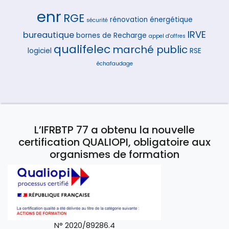
enr
RGE
rénovation énergétique
sécurité
IRVE
bureautique
bornes de Recharge
appel d'offres
qualifelec
marché public
logiciel
RSE
échafaudage
L’IFRBTP 77 a obtenu la nouvelle
certification QUALIOPI, obligatoire aux
organismes de formation
N° 2020/89286.4