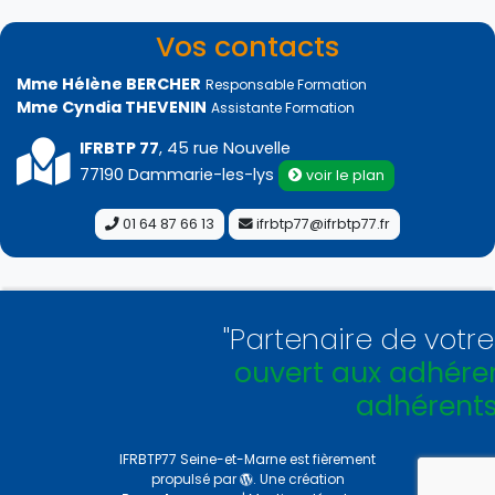
Vos contacts
Mme Hélène BERCHER
Responsable Formation
Mme Cyndia THEVENIN
Assistante Formation
IFRBTP 77
, 45 rue Nouvelle
77190 Dammarie-les-lys
voir le plan
01 64 87 66 13
ifrbtp77@ifrbtp77.fr
"Partenaire de votre Féd
ouvert aux adhérents 
adhérents !
"
IFRBTP77 Seine-et-Marne
est fièrement
propulsé par
. Une création