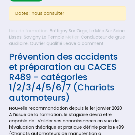
Dates : nous consulter
Lieu de formation:
Brétigny Sur Orge
,
Le Mée Sur Seine
,
Lisses
,
Savigny Le Temple
Metier:
Conducteur de grue
on Prévention
auxiliaire
,
Ouvrier qualifié
Leave a comment
Prévention des accidents
et préparation au CACES
R489 – catégories
1/2/3/4/5/6/7 (Chariots
automoteurs)
Nouvelle recommandation depuis le 1er janvier 2020
A l’issue de la formation, le stagiaire devra être
capable de : Valider ses connaissances en vue de
l’évaluation théorique et pratique définie par la R489
(Chariots automoteurs de manutention à