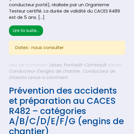
conducteur porté), réalisée par un Organisme
Testeur certifié. La durée de validité du CACES R489
est de 5 ans. […]
from Prévention des accidents et préparat
Lire la suite…
Dates : nous consulter
Lieu de formation:
Lisses
,
Pontault-Combault
Metier:
Conducteur d'engins de chantier
,
Conducteur de
on Prévention des accidents 
chariots
Leave a comment
Prévention des accidents
et préparation au CACES
R482 – catégories
A/B/C/D/E/F/G (engins de
chantier)