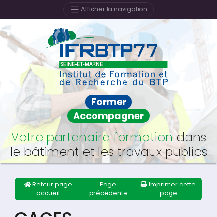
Afficher la navigation
Former
Accompagner
Votre partenaire formation
dans
le bâtiment et les travaux publics
Retour page
Page
Imprimer cette
accueil
précédente
page