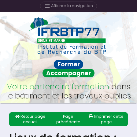
Afficher la navigation
Former
Accompagner
Votre partenaire formation
dans
le bâtiment et les travaux publics
Retour page
Page
Imprimer cette
accueil
précédente
page