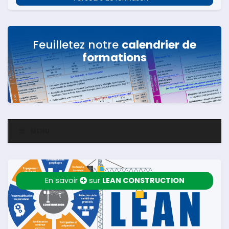
Feuilletez notre
calendrier de
formations
MENU
En savoir
sur
LEAN CONSTRUCTION