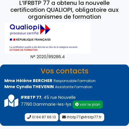
L’IFRBTP 77 a obtenu la nouvelle
certification QUALIOPI, obligatoire aux
organismes de formation
N° 2020/89286.4
Vos contacts
Mme Hélène BERCHER
Responsable Formation
Mme Cyndia THEVENIN
Assistante Formation
IFRBTP 77
, 45 rue Nouvelle
77190 Dammarie-les-lys
voir le plan
01 64 87 66 13
ifrbtp77@ifrbtp77.fr