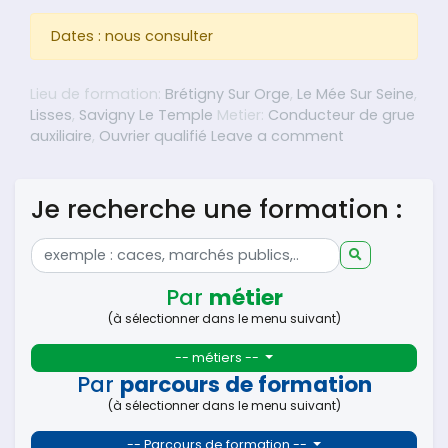
Dates : nous consulter
Lieu de formation:
Brétigny Sur Orge
,
Le Mée Sur Seine
,
Lisses
,
Savigny Le Temple
Metier:
Conducteur de grue
on Prévention
auxiliaire
,
Ouvrier qualifié
Leave a comment
Je recherche une formation :
Par
métier
(à sélectionner dans le menu suivant)
-- métiers --
Par
parcours de formation
(à sélectionner dans le menu suivant)
-- Parcours de formation --