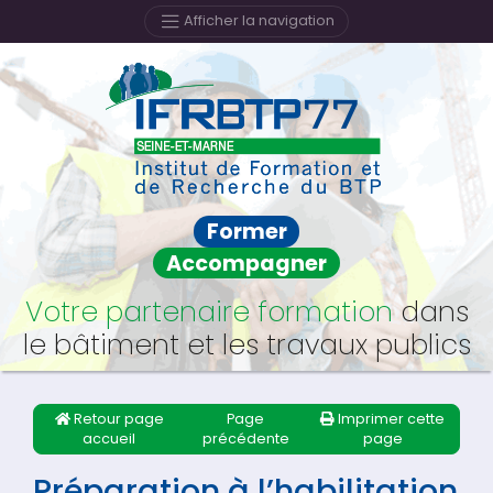
Afficher la navigation
Former
Accompagner
Votre partenaire formation
dans
le bâtiment et les travaux publics
Retour page
Page
Imprimer cette
accueil
précédente
page
Préparation à l’habilitation