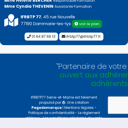
Mme Hélène BERCHER
Responsable Formation
Mme Cyndia THEVENIN
Assistante Formation
IFRBTP 77
, 45 rue Nouvelle
77190 Dammarie-les-lys
voir le plan
01 64 87 66 13
ifrbtp77@ifrbtp77.fr
"Partenaire de votre Féd
ouvert aux adhérents e
adhérents !
"
IFRBTP77 Seine-et-Marne
est fièrement
propulsé par
. Une création
Pagedemarque
|
Mentions légales
-
Politique de confidentialité
-
Le règlement
intérieur
-
Les conditions générales de vente