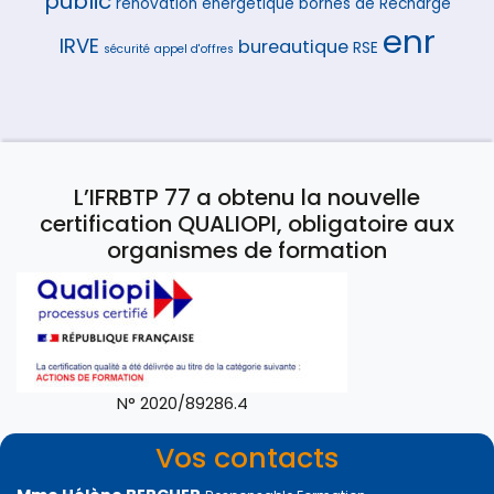
public
rénovation énergétique
bornes de Recharge
enr
IRVE
bureautique
RSE
sécurité
appel d'offres
L’IFRBTP 77 a obtenu la nouvelle
certification QUALIOPI, obligatoire aux
organismes de formation
N° 2020/89286.4
Vos contacts