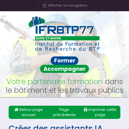
Afficher la navigation
Former
Accompagner
Votre partenaire formation
dans
le bâtiment et les travaux publics
Retour page
Page
Imprimer cette
accueil
précédente
page
Créer des assistants IA