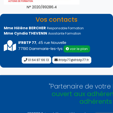
N° 2020/89286.4
Vos contacts
Mme Hélène BERCHER
Responsable Formation
Mme Cyndia THEVENIN
Assistante Formation
IFRBTP 77
, 45 rue Nouvelle
77190 Dammarie-les-lys
voir le plan
01 64 87 66 13
ifrbtp77@ifrbtp77.fr
"Partenaire de votre Féd
ouvert aux adhérents e
adhérents !
"