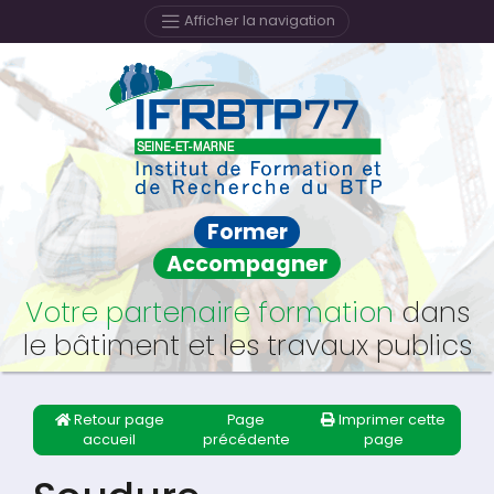
Afficher la navigation
Former
Accompagner
Votre partenaire formation
dans
le bâtiment et les travaux publics
Retour page
Page
Imprimer cette
accueil
précédente
page