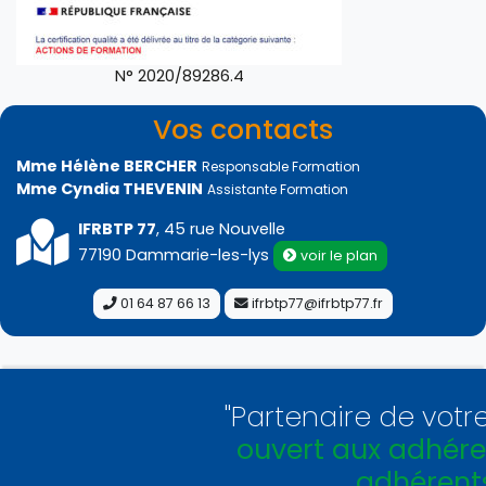
N° 2020/89286.4
Vos contacts
Mme Hélène BERCHER
Responsable Formation
Mme Cyndia THEVENIN
Assistante Formation
IFRBTP 77
, 45 rue Nouvelle
77190 Dammarie-les-lys
voir le plan
01 64 87 66 13
ifrbtp77@ifrbtp77.fr
"Partenaire de votre
ouvert aux adhéren
adhérents 