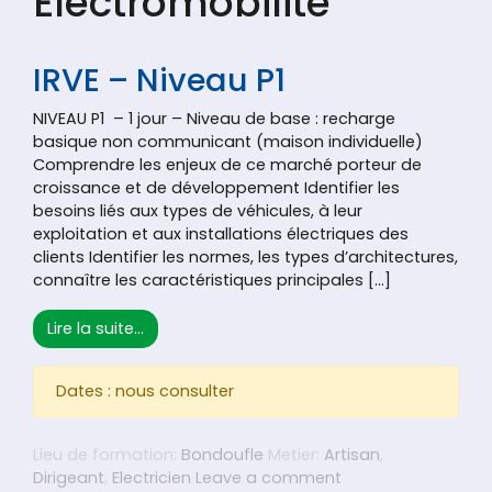
Electromobilité
IRVE – Niveau P1
NIVEAU P1 – 1 jour – Niveau de base : recharge
basique non communicant (maison individuelle)
Comprendre les enjeux de ce marché porteur de
croissance et de développement Identifier les
besoins liés aux types de véhicules, à leur
exploitation et aux installations électriques des
clients Identifier les normes, les types d’architectures,
connaître les caractéristiques principales […]
from IRVE – Niveau P1
Lire la suite…
Dates : nous consulter
Lieu de formation:
Bondoufle
Metier:
Artisan
,
on IRVE – Niveau P1
Dirigeant
,
Electricien
Leave a comment