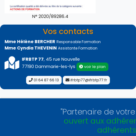
N° 2020/89286.4
Vos contacts
Mme Hélène BERCHER
Responsable Formation
Mme Cyndia THEVENIN
Assistante Formation
IFRBTP 77
, 45 rue Nouvelle
77190 Dammarie-les-lys
voir le plan
01 64 87 66 13
ifrbtp77@ifrbtp77.fr
"Partenaire de votre 
ouvert aux adhérent
adhérents 