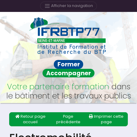
Afficher la navigation
Former
Accompagner
Votre partenaire formation
dans
le bâtiment et les travaux publics
Retour page
Page
Imprimer cette
accueil
précédente
page