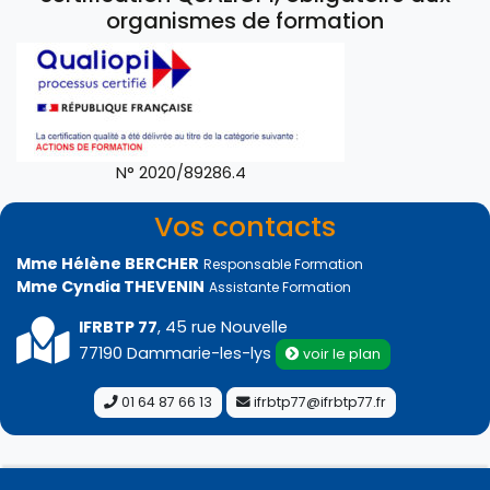
organismes de formation
N° 2020/89286.4
Vos contacts
Mme Hélène BERCHER
Responsable Formation
Mme Cyndia THEVENIN
Assistante Formation
IFRBTP 77
, 45 rue Nouvelle
77190 Dammarie-les-lys
voir le plan
01 64 87 66 13
ifrbtp77@ifrbtp77.fr