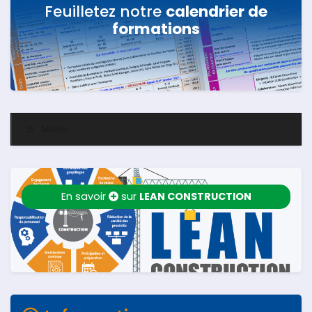
Feuilletez notre
calendrier de
formations
MENU
En savoir
sur
LEAN CONSTRUCTION