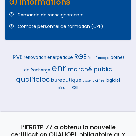
Informations
Demande de renseignements
Compte personnel de formation (CPF)
RGE
IRVE
rénovation énergétique
bornes
échafaudage
enr
marché public
de Recharge
qualifelec
bureautique
logiciel
appel d'offres
RSE
sécurité
L’IFRBTP 77 a obtenu la nouvelle
certification QUALIOPI, obligatoire aux