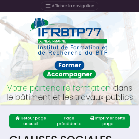
Afficher la navigation
Former
Accompagner
Votre partenaire formation
dans
le bâtiment et les travaux publics
Retour page
Page
Imprimer cette
accueil
précédente
page