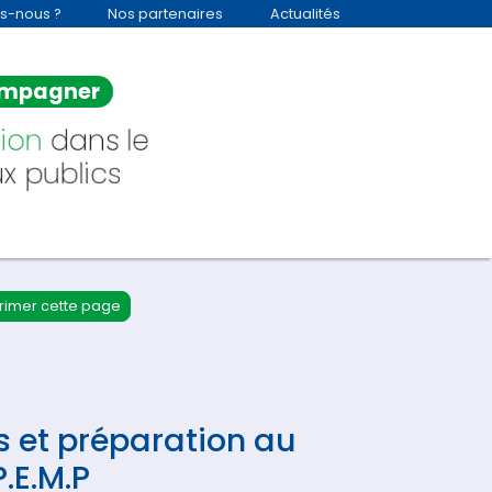
s-nous ?
Nos partenaires
Actualités
mpagner
ion
dans le
x publics
rimer cette page
s et préparation au
.E.M.P