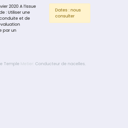
ier 2020 A l’issue
Dates : nous
e : Utiliser une
consulter
 conduite et de
évaluation
ée par un
préparation au CACES R486 – Nacelles P.E.M.P
Le Temple
Metier:
Conducteur de nacelles
,
Prévention des accidents et préparation au CACES R486 – Nace