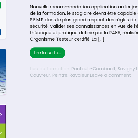
Nouvelle recommandation application au 1er janv
de la formation, le stagiaire devra être capable d
P.E.M.P dans le plus grand respect des règles de
sécurité. Valider ses connaissances en vue de l’
théorique et pratique définie par la R486, réalis
Organisme Testeur certifié. La […]
from Prévention des accidents et 
Lire la suite…
Lieu de formation:
Pontault-Combault
,
Savigny 
on 
Couvreur
,
Peintre
,
Ravaleur
Leave a comment