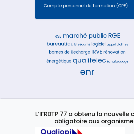
Compte personnel de formation (CPF)
RGE
marché public
RSE
bureautique
logiciel
sécurité
appel d'offres
IRVE
bornes de Recharge
rénovation
qualifelec
énergétique
échafaudage
enr
L’IFRBTP 77 a obtenu la nouvelle c
obligatoire aux organisme