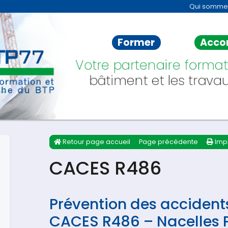
Qui somme
Former
Acco
Votre partenaire format
bâtiment et les travau
Retour page accueil
Page précédente
Imp
CACES R486
Prévention des accident
CACES R486 – Nacelles P