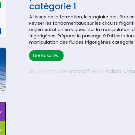
catégorie 1
A l’issue de la formation, le stagiaire doit être e
Réviser les fondamentaux sur les circuits frigorif
réglementation en vigueur sur la manipulation d
frigorigènes. Préparer le passage à l’attestation
manipulation des fluides frigorigènes catégorie 1
from FLUIDES FRIGORIGÈNES : Prépara
Lire la suite…
Lieu de formation:
Malakoff
Metier:
Artisan
,
Chau