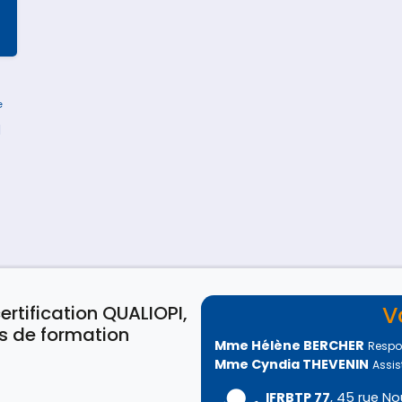
e
l
V
ertification QUALIOPI,
s de formation
Mme Hélène BERCHER
Respo
Mme Cyndia THEVENIN
Assis
IFRBTP 77
, 45 rue No