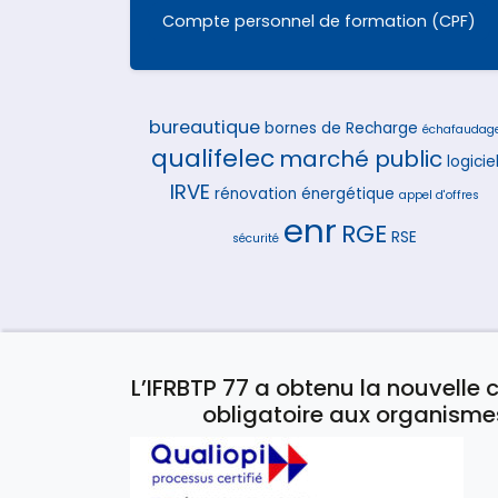
Compte personnel de formation (CPF)
bureautique
bornes de Recharge
échafaudag
qualifelec
marché public
logicie
IRVE
rénovation énergétique
appel d'offres
enr
RGE
RSE
sécurité
L’IFRBTP 77 a obtenu la nouvelle c
obligatoire aux organisme