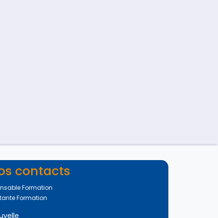
os contacts
nsable Formation
tante Formation
uvelle