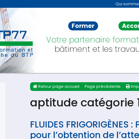
Qui somme
Former
Acco
Votre partenaire format
bâtiment et les travau
Retour page accueil
Page précédente
Imp
aptitude catégorie 
FLUIDES FRIGORIGÈNES : 
pour l’obtention de l’att