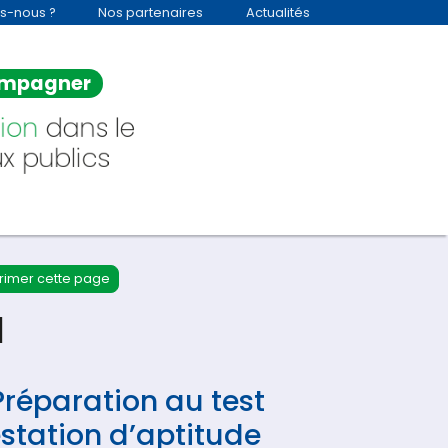
s-nous ?
Nos partenaires
Actualités
mpagner
ion
dans le
x publics
rimer cette page
1
Préparation au test
estation d’aptitude