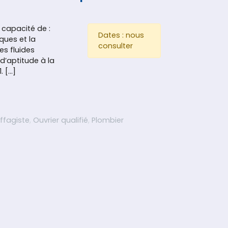
n capacité de :
Dates : nous
iques et la
consulter
es fluides
 d’aptitude à la
. […]
tion au test pour l’obtention de l’attestation d’aptitude catég
ffagiste
,
Ouvrier qualifié
,
Plombier